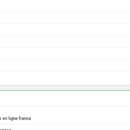
 en ligne france