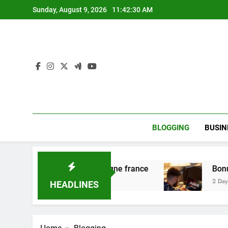
Skip
Sunday, August 9, 2026
11:42:30 AM
to
content
BLOGGING
BUSIN
out meilleur casino en ligne france
Bonus C
2 Days Ago
HEADLINES