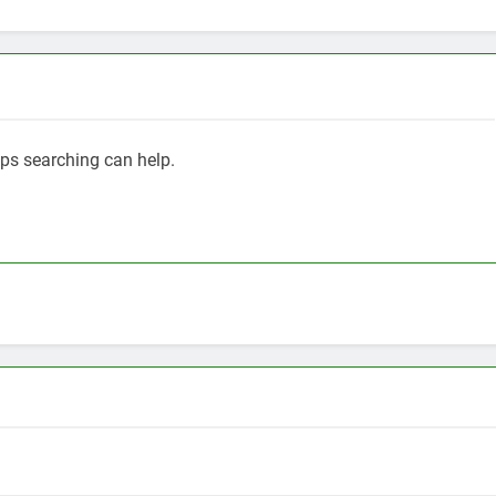
aps searching can help.