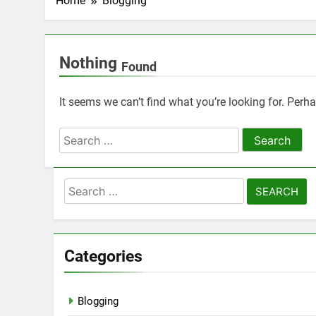
Home
Blogging
Nothing
Found
It seems we can’t find what you’re looking for. Perh
Search
for:
Search
for:
Categories
Blogging