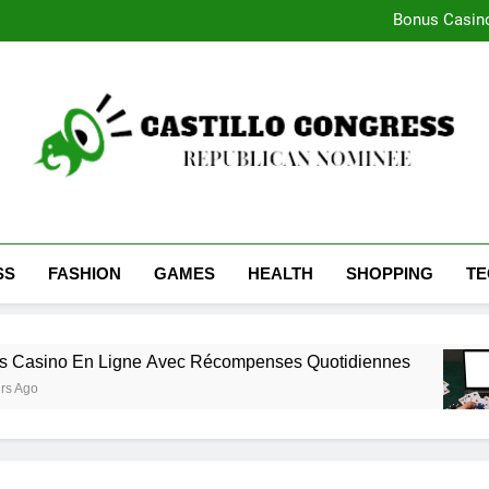
Everything You Need to
Bonus Casin
Compa
Explore Premiu
Everything You Need to
Bonus Casin
Compa
Explore Premiu
Castillo Congress
Republican Nominee
SS
FASHION
GAMES
HEALTH
SHOPPING
T
ino En Ligne Avec Récompenses Quotidiennes