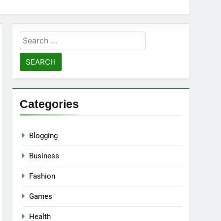
Search
for:
Categories
Blogging
Business
Fashion
Games
Health