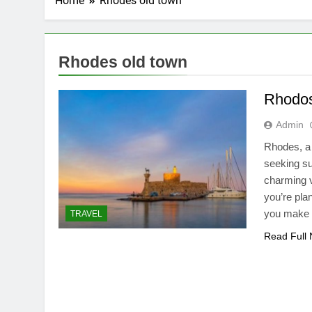
Home
Rhodes old town
Rhodes old town
Rhodos:
Admin
Rhodes, a b
seeking su
charming v
you’re plan
you make 
TRAVEL
Read Full