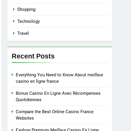
Shopping
Technology
Travel
Recent Posts
Everything You Need to Know About meilleur
casino en ligne france
Bonus Casino En Ligne Avec Récompenses
Quotidiennes
Compare the Best Online Casino France
Websites
Explore Premium Meilleur Casino En Ligne